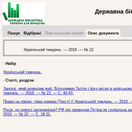
Державна бі
Пошук
Відібрані
Персональний кабінет
Опис документа
Український тиждень. — 2018. — № 22.
-
Набір
Український тиждень.
-
Статті, розділи
Зангезі, який розводив жаб: Володимир Татлін і його місце в київському
тиждень. — 2018. — № 22. — С. 40-43.
Право на зброю: тема номера [Текст] // Український тиждень. — 2018. 
Росія: до нового заледеніння? РФ під проводом Путіна як глобальна заг
2018. — № 22. — С. 28-31.