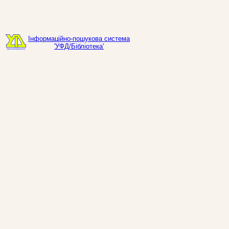
Інформаційно-пошукова система
'УФД/Бібліотека'