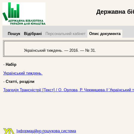
Державна бі
Пошук
Відібрані
Персональний кабінет
Опис документа
Український тиждень. — 2016. — № 31.
-
Набір
Український тиждень.
-
Статті, розділи
Трагедія Трансністрії [Текст] / О. Орлова, Р. Чекмишева // Українськи
Інформаційно-пошукова система