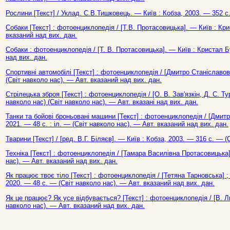
Рослини [Текст] / Уклад. С.В.Тишковець. — Київ : Кобза, 2003. — 352 с.
Собаки [Текст] : фотоенциклопедія / [Т.В. Протасовицька]. — Київ : Кри
вказаний над вих. дан.
Собаки : фотоенциклопедія / [Т. В. Протасовицька]. — Київ : Кристал Б
над вих. дан.
Спортивні автомобілі [Текст] : фотоенциклопедія / [Дмитро Станіславови
(Світ навколо нас). — Авт. вказаний над вих. дан.
Стрілецька зброя [Текст] : фотоенциклопедія / [О. В. Зав'язкін, Д. С. Т
навколо нас) (Світ навколо нас). — Авт. вказані над вих. дан.
Танки та бойові броньовані машини [Текст] : фотоенциклопедія / [Дмитр
2021. — 48 с. : іл. — (Світ навколо нас). — Авт. вказаний над вих. дан.
Тварини [Текст] / [ред. В.Г. Біляєв]. — Київ : Кобза, 2003. — 316 с. — (
Техніка [Текст] : фотоенциклопедія / [Тамара Василівна Протасовицька]
нас). — Авт. вказаний над вих. дан.
Як працює твоє тіло [Текст] : фотоенциклопедія / [Тетяна Тарновська] ; 
2020. — 48 с. — (Світ навколо нас). — Авт. вказаний над вих. дан.
Як це працює? Як усе відбувається? [Текст] : фотоенциклопедія / [В. Л
навколо нас). — Авт. вказаний над вих. дан.