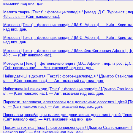
вказаний над вих. дан.
Малята тварин [Текст] : фотоенциклопедія / [уклад. Д.С. Турбаніст ; пер
48 с. : іл. — (Світ навколо нас).
Мікросвіт [Текст] : фотоенциклопедія / [М.Є. Афонін]. — Київ : Кристал
над вих. дан.
Мікросвіт [Текст] : фотоенциклопедія / [М.Є. Афонін]. — Київ : Кристал
над вих. дан.
Мікросвіт [Текст] : фотоенциклопедія / [Михайло Євгенович Афонін] ; [п
48 с. — (Світ навколо нас).
Мотоцикли [Текст] : фотоенциклопедія / [М.Є. Афонін ; пер. із рос. Д.С.
(Світ навколо нас). — Авт. вказаний над вих. дан.
Найвидатніші відкриття [Текст] : фотоенциклопедія / [Дмитро Станіслав
іл. — (Світ навколо нас). — Авт. вказаний над вих. дан.
Найвизначніші винаходи [Текст] : фотоенциклопедія / [Дмитро Станіслав
іл. — (Світ навколо нас). — Авт. вказаний над вих. дан.
Паровози, тепловози, електровози для допитливих дорослих і дітей [Текс
с. — (Світ навколо нас). — Авт. вказаний над вих. дан.
Пароплави, кораблі, криголами для допитливих дорослих і дітей [Текст] 
(Світ навколо нас). — Авт. вказаний над вих. дан.
Пожежна техніка [Текст] : фотоенциклопедія / [Дмитро Станіславович Ту
навколо нас). — Авт. вказаний над вих. дан.