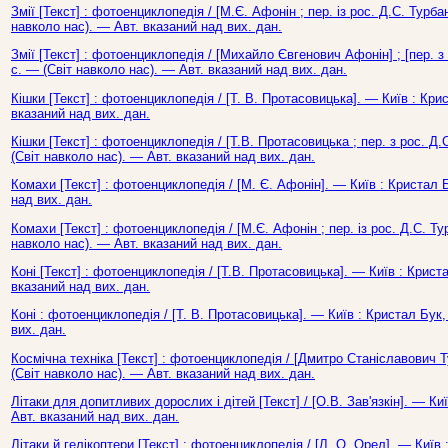
Змії [Текст] : фотоенциклопедія / [М.Є. Афонін ; пер. із рос. Д.С. Турбан
навколо нас). — Авт. вказаний над вих. дан.
Змії [Текст] : фотоенциклопедія / [Михайло Євгенович Афонін] ; [пер. з
с. — (Світ навколо нас). — Авт. вказаний над вих. дан.
Кішки [Текст] : фотоенциклопедія / [Т. В. Протасовицька]. — Київ : Кри
вказаний над вих. дан.
Кішки [Текст] : фотоенциклопедія / [Т.В. Протасовицька ; пер. з рос. Д.
(Світ навколо нас). — Авт. вказаний над вих. дан.
Комахи [Текст] : фотоенциклопедія / [М. Є. Афонін]. — Київ : Кристал 
над вих. дан.
Комахи [Текст] : фотоенциклопедія / [М.Є. Афонін ; пер. із рос. Д.С. Тур
навколо нас). — Авт. вказаний над вих. дан.
Коні [Текст] : фотоенциклопедія / [Т.В. Протасовицька]. — Київ : Криста
вказаний над вих. дан.
Коні : фотоенциклопедія / [Т. В. Протасовицька]. — Київ : Кристал Бук,
вих. дан.
Космічна техніка [Текст] : фотоенциклопедія / [Дмитро Станіславович Ту
(Світ навколо нас). — Авт. вказаний над вих. дан.
Літаки для допитливих дорослих і дітей [Текст] / [О.В. Зав'язкін]. — Ки
Авт. вказаний над вих. дан.
Літаки й гелікоптери [Текст] : фотоенциклопедія / [Л. О. Орел]. — Київ