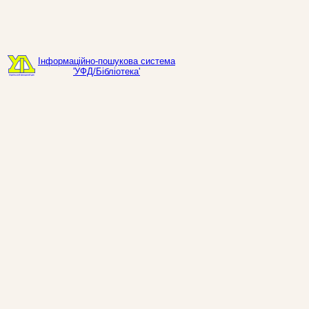
Інформаційно-пошукова система
'УФД/Бібліотека'