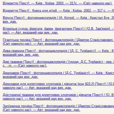
Відкриття [Текст]. — Київ : Кобза, 2003. — 317с. — (Світ навколо нас).
Відкриття [Текст] : Книга для дітей. — Київ : Кобза, 2002. — 317 с. — (
Віруси [Текст] : фотоенциклопедія / [А. Котка]. — Київ : Кристал Бук, 
вих. дан.
Вітрильні судна: фрегати, барки, бригантини [Текст] / [О.В. Зав'язкін].
нас). — Авт. вказаний над вих. дан.
Гігантська техніка [Текст] : фотоенциклопедія / [Дмитро Станіславович 
(Світ навколо нас). — Авт. вказаний над вих. дан.
Дива природи [Текст] : фотоенциклопедія / [Д. С. Турбаніст]. — Київ : 
вказаний над. вих. дан.
Дикі тварини [Текст] : фотоенциклопедія / [уклад. Д.С. Турбаніст ; пер.
с. : іл. — (Світ навколо нас).
Динозаври [Текст] : фотоенциклопедія / [Д.С. Турбаніст]. — Київ : Крис
вказаний над вих. дан.
Динозаври для допитливих хлопчиків і дівчаток (код 922-2) [Текст] / [О.
навколо нас). — Авт. вказаний над вих. дан.
Доісторичні тварини для допитливих хлопчиків і дівчаток [Текст] / [О. В
навколо нас). — Авт. вказаний над вих. дан.
Залізнична техніка [Текст] : фотоенциклопедія / [Дмитро Станіславович 
(Світ навколо нас). — Авт. вказаний над вих. дан.