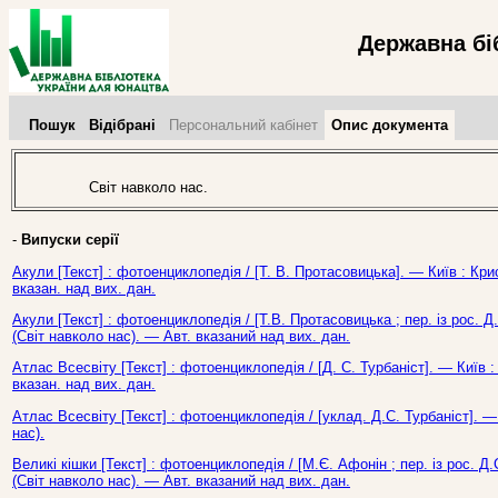
Державна бі
Пошук
Відібрані
Персональний кабінет
Опис документа
Світ навколо нас.
-
Випуски серії
Акули [Текст] : фотоенциклопедія / [Т. В. Протасовицька]. — Київ : Кри
вказан. над вих. дан.
Акули [Текст] : фотоенциклопедія / [Т.В. Протасовицька ; пер. із рос. Д.
(Світ навколо нас). — Авт. вказаний над вих. дан.
Атлас Всесвіту [Текст] : фотоенциклопедія / [Д. С. Турбаніст]. — Київ 
вказан. над вих. дан.
Атлас Всесвіту [Текст] : фотоенциклопедія / [уклад. Д.С. Турбаніст]. — 
нас).
Великі кішки [Текст] : фотоенциклопедія / [М.Є. Афонін ; пер. із рос. Д.
(Світ навколо нас). — Авт. вказаний над вих. дан.