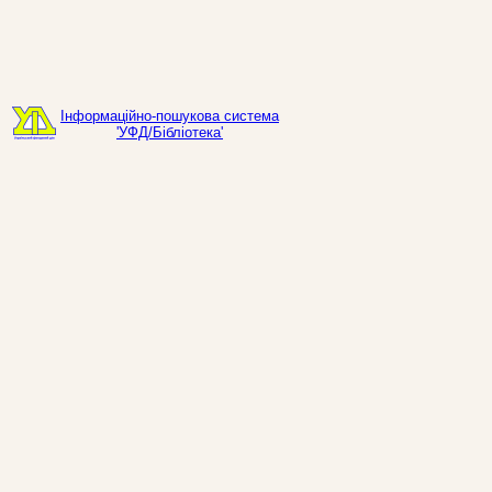
Інформаційно-пошукова система
'УФД/Бібліотека'