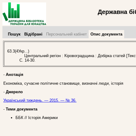
Державна бі
Пошук
Відібрані
Персональний кабінет
Опис документа
63.3(4Укр...)
Центральний регіон : Кіровоградщина : Добірка статей [Текс
С. 14-30.
-
Анотація
Економіка, сучасне політичне становище, визначні люди, історія
-
Джерело
Український тиждень. — 2015. — № 36.
-
Теми документа
ББК // Історія Америки