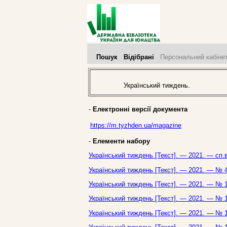
Пошук
Відібрані
Персональний кабіне
Український тиждень.
-
Електронні версії документа
https://m.tyzhden.ua/magazine
-
Елементи набору
Український тиждень [Текст]. — 2021. — сп.
Український тиждень [Текст]. — 2021. — № 4
Український тиждень [Текст]. — 2021. — № 1
Український тиждень [Текст]. — 2021. — № 1
Український тиждень [Текст]. — 2021. — № 1