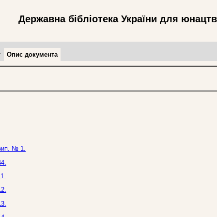
Державна бібліотека України для юнацт
т
Опис документа
вип. № 1.
4.
1.
2.
3.