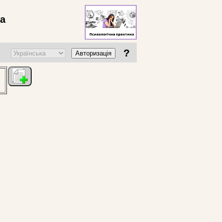
ва
?
Авторизація