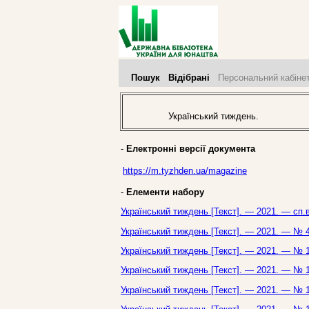
Пошук
Відібрані
Персональний кабіне
Український тиждень.
-
Електронні версії документа
https://m.tyzhden.ua/magazine
-
Елементи набору
Український тиждень [Текст]. — 2021. — сп.
Український тиждень [Текст]. — 2021. — № 4
Український тиждень [Текст]. — 2021. — № 1
Український тиждень [Текст]. — 2021. — № 1
Український тиждень [Текст]. — 2021. — № 1