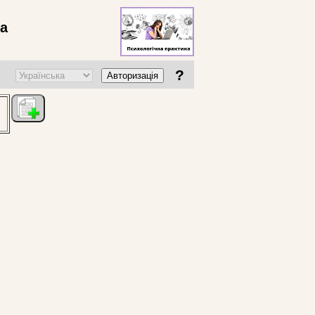
ва
?
Авторизація