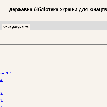
Державна бібліотека України для юнацт
т
Опис документа
вип. № 1.
4.
1.
2.
3.