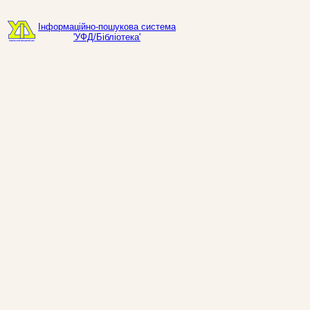
Інформаційно-пошукова система
'УФД/Бібліотека'