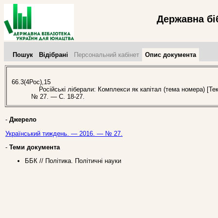
Державна бі
Пошук
Відібрані
Персональний кабінет
Опис документа
66.3(4Рос),15
Російські ліберали: Комплекси як капітал (тема номера) [Тек
№ 27. — С. 18-27.
-
Джерело
Український тиждень. — 2016. — № 27.
-
Теми документа
ББК // Політика. Політичні науки