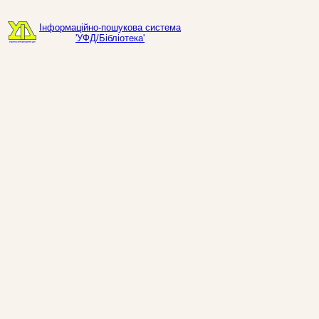
Інформаційно-пошукова система
'УФД/Бібліотека'