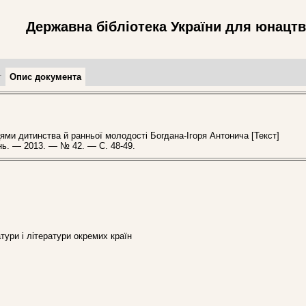
Державна бібліотека України для юнацт
т
Опис документа
и дитинства й ранньої молодості Богдана-Ігоря Антонича [Текст]
нь. — 2013. — № 42. — С. 48-49.
ратури і літератури окремих країн