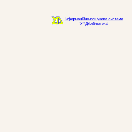
Інформаційно-пошукова система
'УФД/Бібліотека'