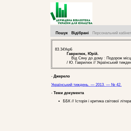
Пошук
Відібрані
Персональний кабіне
83.34Укр6
Гаврилюк, Юрій.
Від Сяну до дому : Подорож місцям
/ Ю. Гаврилюк // Український тижде
-
Джерело
Український тиждень. — 2013. — № 42.
-
Теми документа
ББК // Історія і критика світової літе