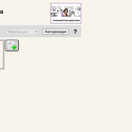
ва
?
Авторизація