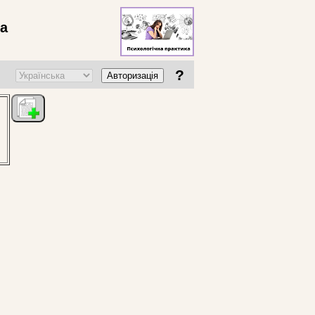
ва
?
Авторизація