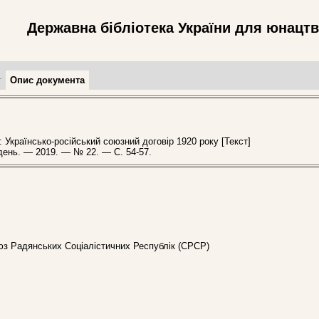
Державна бібліотека України для юнацт
т
Опис документа
Українсько-російський союзний договір 1920 року [Текст]
ждень. — 2019. — № 22. — С. 54-57.
оюз Радянських Соціалістичних Республік (СРСР)