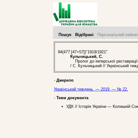
Пошук
Відібрані
Персональний кабіне
94(477:[47+57])"1919/1921"
Кульчицький, С.
Пролог до імперської реставрації: 
/ С. Кульчицький // Український ти
-
Джерело
Український тиждень. — 2019. — № 22.
-
Теми документа
УДК // Історія України — Колишній С