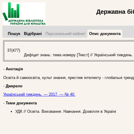
Державна бі
Пошук
Відібрані
Персональний кабінет
Опис документа
37(477)
Дефіцит знань: тема номеру [Текст] // Український тиждень.
-
Анотація
Освіта й самоосвіта, культ знання, престиж інтелекту - глобальні трен
-
Джерело
Український тиждень. — 2017. — № 40.
-
Теми документа
УДК // Освіта. Виховання. Навчання. Дозвілля в Україні