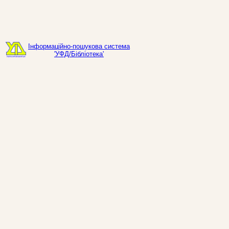
Інформаційно-пошукова система
'УФД/Бібліотека'