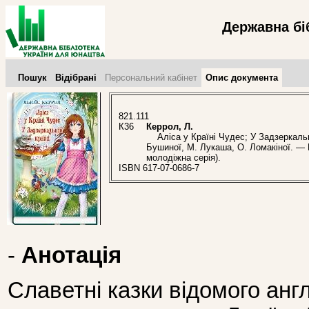
Державна бі
Пошук
Відібрані
Персональний кабінет
Опис документа
821.111
К36
Керрол, Л.
Аліса у Країні Чудес; У Задзеркальній 
Бушиної, М. Лукаша, О. Ломакіної. — К
молодіжна серія).
ISBN 617-07-0686-7
-
Анотація
Славетні казки відомого анг