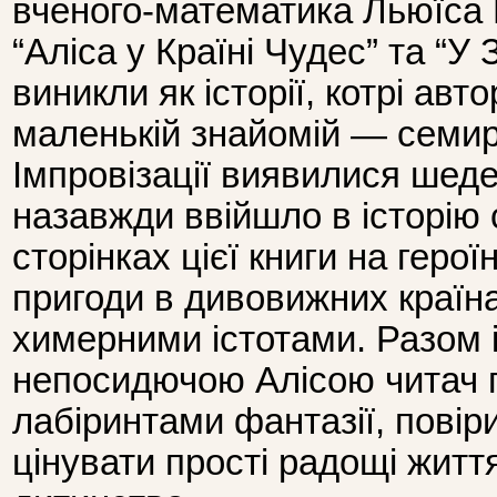
вченого-математика Льюїса
“Аліса у Країні Чудес” та “У 
виникли як історії, котрі авт
маленькій знайомій — семиріч
Імпровізації виявилися шеде
назавжди ввійшло в історію 
сторінках цієї книги на геро
пригоди в ди­вовижних країн
химерними істотами. Разом 
непосидючою Алісою читач
лабіринтами фантазії, повіри
цінувати прості радощі життя