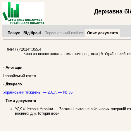
Державна бі
Пошук
Відібрані
Персональний кабінет
Опис документа
94(477)"2014":355.4
Кров за незалежність: тема номера [Текст] // Український т
-
Анотація
Іловайський котел
-
Джерело
Український тиждень. — 2017. — № 35.
-
Теми документа
УДК // Історія України — Загальні питання військових операцій в
воєнних дій. Історія воєн