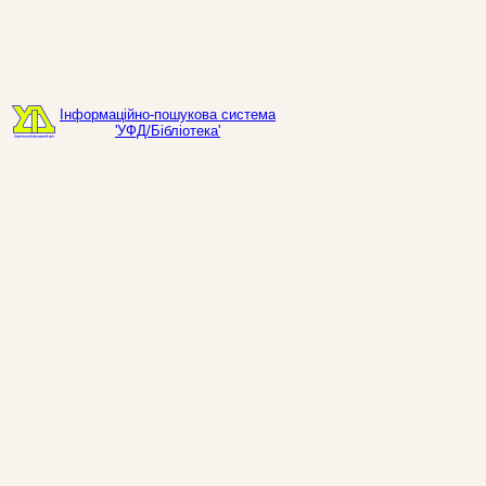
Інформаційно-пошукова система
'УФД/Бібліотека'