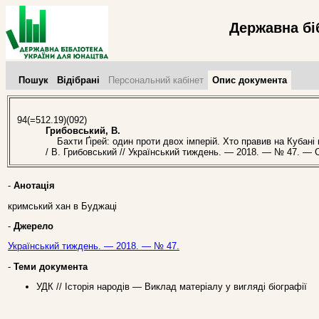
Державна бі
Пошук
Відібрані
Персональний кабінет
Опис документа
94(=512.19)(092)
Грибовський, В.
Бахти Ґірей: один проти двох імперій. Хто правив на Кубані н
/ В. Грибовський // Український тиждень. — 2018. — № 47. — С
-
Анотація
кримський хан в Буджаці
-
Джерело
Український тиждень. — 2018. — № 47.
-
Теми документа
УДК // Історія народів — Виклад матеріалу у вигляді біографії