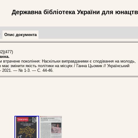
Державна бібліотека України для юнацт
т
Опис документа
2](477)
анна.
втрачене покоління: Наскільки виправданими є сподівання на молодь,
 має змінити якість політики на місцях / Ганна Цьомик // Український
 2021. — № 1-3. — С. 44-46.