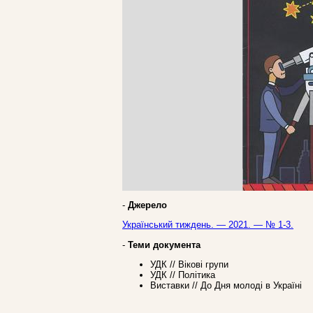
-
Джерело
Український тиждень. — 2021. — № 1-3.
-
Теми документа
УДК // Вікові групи
УДК // Політика
Виставки // До Дня молоді в Україні