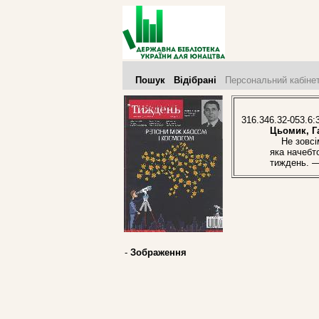
Пошук
Відібрані
Персональний кабіне
316.346.32-053.6:3
Цьомик, Г
Не зовсім 
яка начебто
тиждень. —
-
Зображення