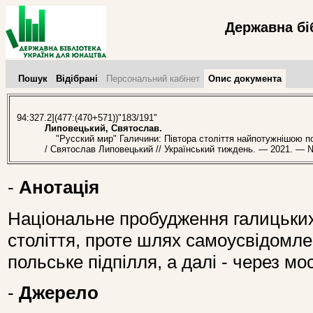
Державна бі
Пошук
Відібрані
Персональний кабінет
Опис документа
94:327.2](477:(470+571))"183/191"
Липовецький, Святослав.
"Русский мир" Галичини: Півтора століття найпотужнішою по
/ Святослав Липовецький // Український тиждень. — 2021. — №
-
Анотація
Національне пробудження галицьких
століття, проте шлях самоусвідомл
польське підпілля, а далі - через м
-
Джерело