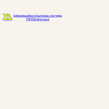
Інформаційно-пошукова система
'УФД/Бібліотека'