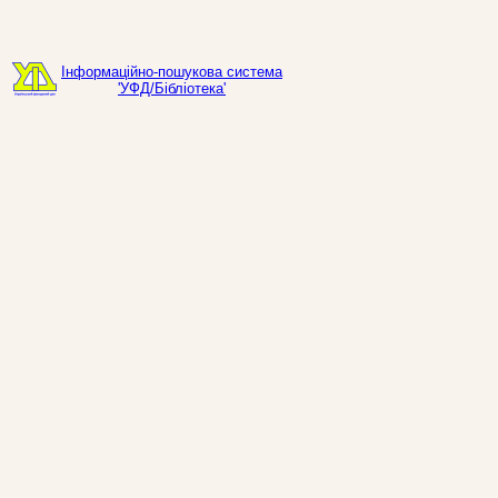
Інформаційно-пошукова система
'УФД/Бібліотека'