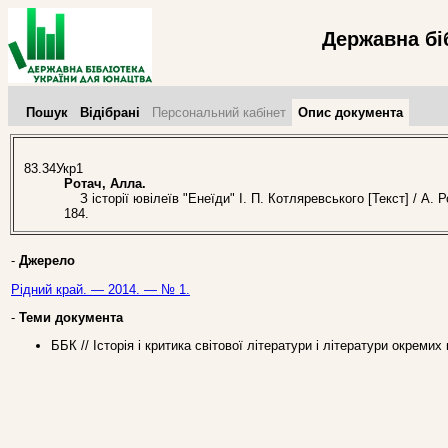
Державна бі
Пошук
Відібрані
Персональний кабінет
Опис документа
83.34Укр1
Ротач, Алла.
З історії ювілеїв "Енеїди" І. П. Котляревського [Текст] / А. 
184.
-
Джерело
Рідний край. — 2014. — № 1.
-
Теми документа
ББК // Історія і критика світової літератури і літератури окремих 