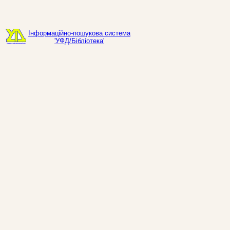
Інформаційно-пошукова система
'УФД/Бібліотека'