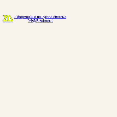
Інформаційно-пошукова система
'УФД/Бібліотека'