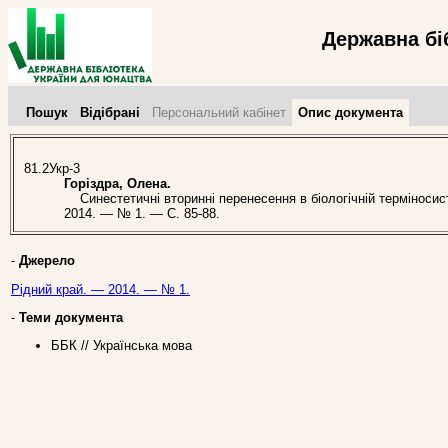
Державна бі
Пошук
Відібрані
Персональний кабінет
Опис документа
81.2Укр-3
Горіздра, Олена.
Синестетичні вторинні перенесення в біологічній терміносистем
2014. — № 1. — С. 85-88.
-
Джерело
Рідний край. — 2014. — № 1.
-
Теми документа
ББК // Українська мова