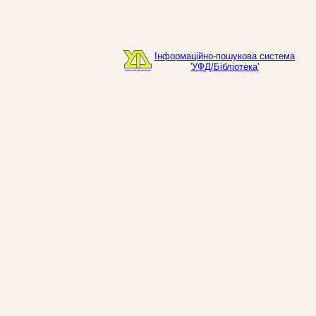
Інформаційно-пошукова система
'УФД/Бібліотека'