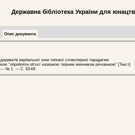
Державна бібліотека України для юнацт
т
Опис документа
ериватів вербальної зони типової словотвірної парадигми
икою "обробляти об‘єкт названою твірним іменником речовиною" [Текст]
. — № 1. — С. 63-69.