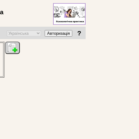
ва
?
Авторизація