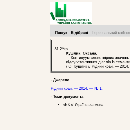
Пошук
Відібрані
Персональний кабіне
81.2Укр
Кушлик, Оксана.
Континуум словотвірних значень д
відсубстантивних дієслів із семант
/ О. Кушлик // Рідний край. — 2014
-
Джерело
Рідний край. — 2014. — № 1.
-
Теми документа
ББК // Українська мова