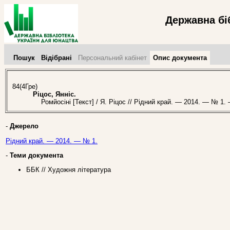
Державна бі
Пошук
Відібрані
Персональний кабінет
Опис документа
84(4Гре)
Ріцос, Янніс.
Ромйосіні [Текст] / Я. Ріцос // Рідний край. — 2014. — № 1. 
-
Джерело
Рідний край. — 2014. — № 1.
-
Теми документа
ББК // Художня література