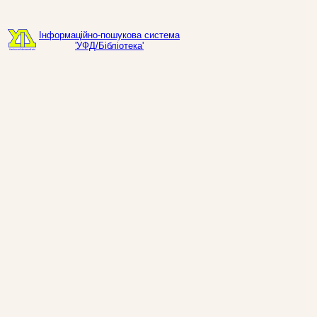
Інформаційно-пошукова система
'УФД/Бібліотека'