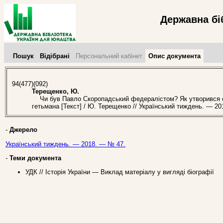
Державна бі
Пошук
Відібрані
Персональний кабінет
Опис документа
94(477)(092)
Терещенко, Ю.
Чи був Павло Скоропадський федералістом? Як утворився оди
гетьмана [Текст] / Ю. Терещенко // Український тиждень. — 20
-
Джерело
Український тиждень. — 2018. — № 47.
-
Теми документа
УДК // Історія України — Виклад матеріалу у вигляді біографії