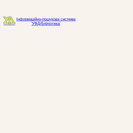
Інформаційно-пошукова система
'УФД/Бібліотека'