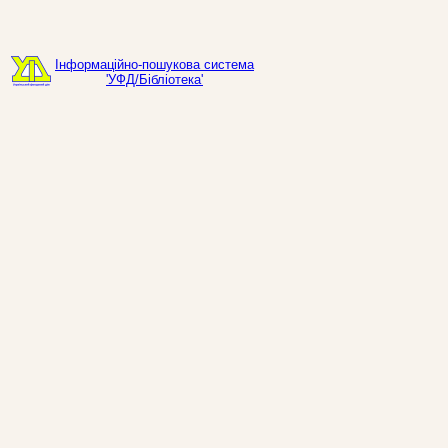
Інформаційно-пошукова система
'УФД/Бібліотека'