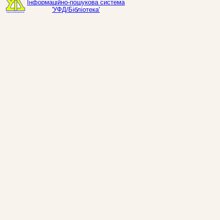
Інформаційно-пошукова система
'УФД/Бібліотека'