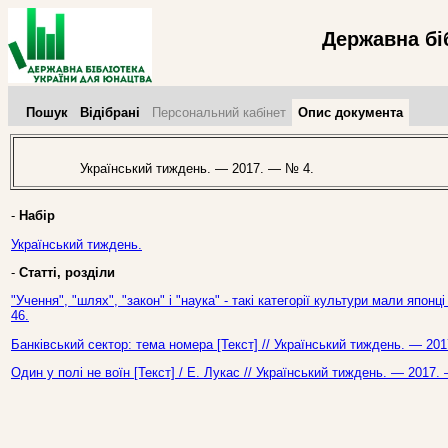
Державна бі
Пошук
Відібрані
Персональний кабінет
Опис документа
Український тиждень. — 2017. — № 4.
-
Набір
Український тиждень.
-
Статті, розділи
"Учення", "шлях", "закон" і "наука" - такі категорії культури мали япон
46.
Банківський сектор: тема номера [Текст] // Український тиждень. — 20
Один у полі не воїн [Текст] / Е. Лукас // Український тиждень. — 2017.