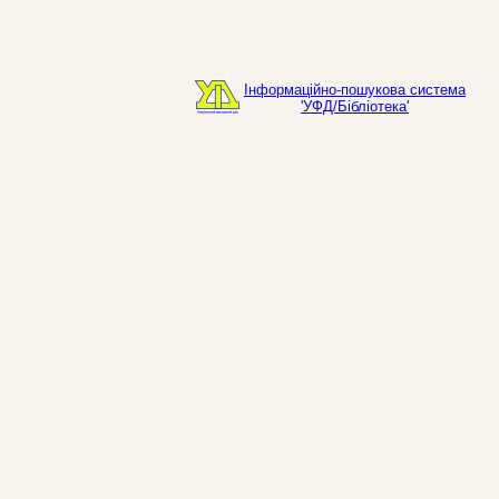
Інформаційно-пошукова система
'УФД/Бібліотека'