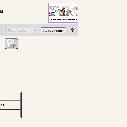
ва
?
Авторизація
стi