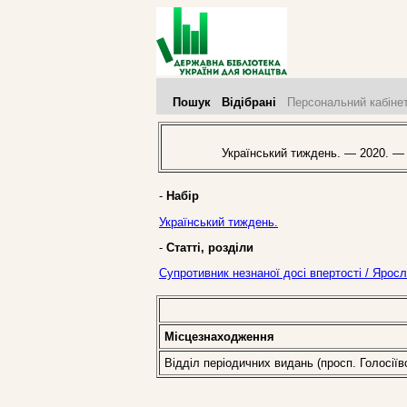
Пошук
Відібрані
Персональний кабіне
Український тиждень. — 2020. —
-
Набір
Український тиждень.
-
Статті, розділи
Супротивник незнаної досі впертості / Ярос
Місцезнаходження
Відділ періодичних видань (просп. Голосіїв