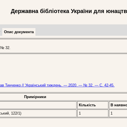
Державна бібліотека України для юнацт
т
Опис документа
 № 32.
лав Тинченко // Український тиждень. — 2020. — № 32. — С. 42-45.
Примірники
Кількість
В наявно
ський, 122/1)
1
1