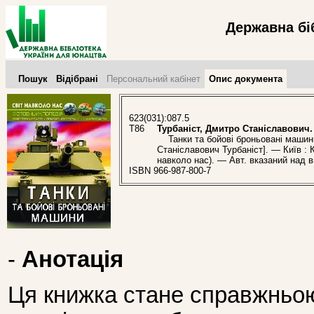
Державна бі
Пошук
Відібрані
Персональний кабінет
Опис документа
623(031):087.5
Т86
Турбаніст, Дмитро Станіславович.
Танки та бойові броньовані машини 
Станіславович Турбаніст]. — Київ : К
навколо нас). — Авт. вказаний над в
ISBN 966-987-800-7
-
Анотація
Ця книжка стане справжньою