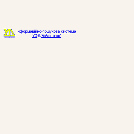
Інформаційно-пошукова система
'УФД/Бібліотека'