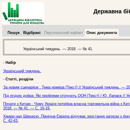
Державна бі
Пошук
Відібрані
Персональний кабінет
Опис документа
Український тиждень. — 2018. — № 41.
-
Набір
Український тиждень.
-
Статті, розділи
За новим сценарієм : Тема номера [Текст] // Український тиждень. — 2
Під егідою добра: Які проблеми оточують ООН [Текст] / Ю. Лапаєв // У
Почати з Китаю : Чому Україні потрібна власна торговельна війна з Кит
2018. — № 41. — С. 16-19.
Хмари над Швецією: Північна Європа відчуває зростання загрози з боку
С. 42-43.