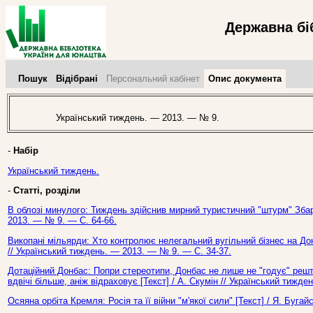
Державна бі
Пошук
Відібрані
Персональний кабінет
Опис документа
Український тиждень. — 2013. — № 9.
-
Набір
Український тиждень.
-
Статті, розділи
В облозі минулого: Тиждень здійснив мирний туристичний "штурм" Збар
2013. — № 9. — С. 64-66.
Викопані мільярди: Хто контролює нелегальний вугільний бізнес на Дон
// Український тиждень. — 2013. — № 9. — С. 34-37.
Дотаційний Донбас: Попри стереотипи, Донбас не лише не "годує" реш
вдвічі більше, аніж відраховує [Текст] / А. Скумін // Український тижд
Осяяна орбіта Кремля: Росія та її війни "м'якої сили" [Текст] / Я. Буга