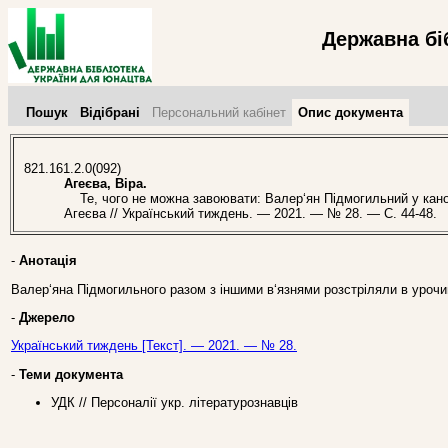
Державна бі
Пошук
Відібрані
Персональний кабінет
Опис документа
821.161.2.0(092)
Агеєва, Віра.
Те, чого не можна завоювати: Валер‘ян Підмогильний у каноні
Агеєва // Український тиждень. — 2021. — № 28. — С. 44-48.
-
Анотація
Валер‘яна Підмогильного разом з іншими в‘язнями розстріляли в урочи
-
Джерело
Український тиждень [Текст]. — 2021. — № 28.
-
Теми документа
УДК // Персоналії укр. літературознавців