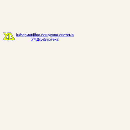
Інформаційно-пошукова система
'УФД/Бібліотека'