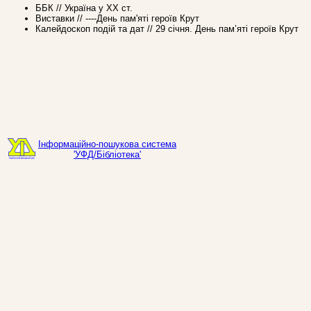
ББК // Україна у ХХ ст.
Виставки // ----День пам'яті героїв Крут
Калейдоскоп подій та дат // 29 січня. День пам’яті героїв Крут
Інформаційно-пошукова система
'УФД/Бібліотека'