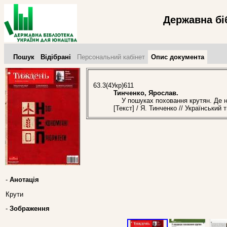
Державна бі
Пошук
Відібрані
Персональний кабінет
Опис документа
63.3(4Укр)611
Тинченко, Ярослав.
У пошуках поховання крутян. Де на
[Текст] / Я. Тинченко // Українськи
-
Анотація
Крути
-
Зображення