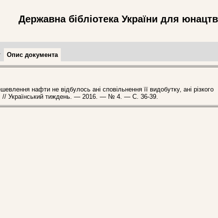
Державна бібліотека України для юнацт
т
Опис документа
лення нафти не відбулось ані сповільнення її видобутку, ані різкого
] // Український тиждень. — 2016. — № 4. — С. 36-39.