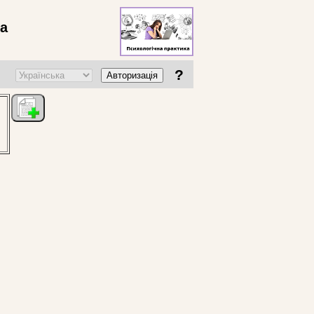
ва
?
Авторизація