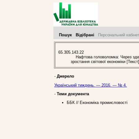
Пошук
Відібрані
Персональний кабіне
65.305.143.22
Нафтова головоломка: Через здешев
зростання світової економіки [Текст
-
Джерело
Український тиждень. — 2016. — № 4.
-
Теми документа
ББК // Економіка промисловості