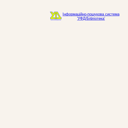
Інформаційно-пошукова система
'УФД/Бібліотека'