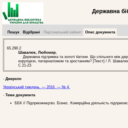
Державна бі
Пошук
Відібрані
Персональний кабінет
Опис документа
65.290.2
Шавалюк, Любомир.
Державна підтримка та золоті батони. Що спільного між дер
корупцією, патерналізмом та зростанням? [Текст] / Л. Шавалю
С.21-23.
-
Джерело
Український тиждень. — 2016. — № 4.
-
Теми документа
ББК // Підприємництво. Бізнес. Комерційна діяльність підприєм