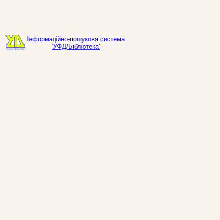
Інформаційно-пошукова система
'УФД/Бібліотека'