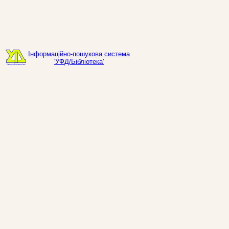
Інформаційно-пошукова система
'УФД/Бібліотека'