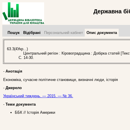
Державна бі
Пошук
Відібрані
Персональний кабінет
Опис документа
63.3(4Укр...)
Центральний регіон : Кіровоградщина : Добірка статей [Текс
С. 14-30.
-
Анотація
Економіка, сучасне політичне становище, визначні люди, історія
-
Джерело
Український тиждень. — 2015. — № 36.
-
Теми документа
ББК // Історія Америки