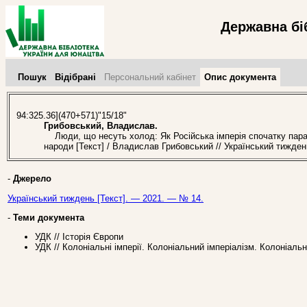
Державна бі
Пошук
Відібрані
Персональний кабінет
Опис документа
94:325.36](470+571)"15/18"
Грибовський, Владислав.
Люди, що несуть холод: Як Російська імперія спочатку пара
народи [Текст] / Владислав Грибовський // Український тижде
-
Джерело
Український тиждень [Текст]. — 2021. — № 14.
-
Теми документа
УДК // Історія Європи
УДК // Колоніальні імперії. Колоніальний імперіалізм. Колоніал