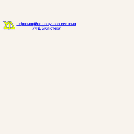
Інформаційно-пошукова система
'УФД/Бібліотека'