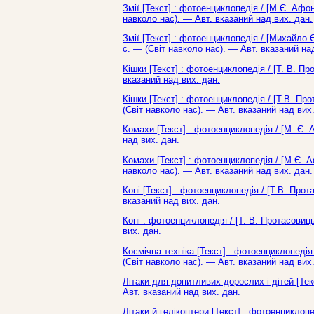
Змії [Текст] : фотоенциклопедія / [М.Є. Афоні
навколо нас). — Авт. вказаний над вих. дан.
Змії [Текст] : фотоенциклопедія / [Михайло Є
с. — (Світ навколо нас). — Авт. вказаний на
Кішки [Текст] : фотоенциклопедія / [Т. В. П
вказаний над вих. дан.
Кішки [Текст] : фотоенциклопедія / [Т.В. Про
(Світ навколо нас). — Авт. вказаний над вих.
Комахи [Текст] : фотоенциклопедія / [М. Є. 
над вих. дан.
Комахи [Текст] : фотоенциклопедія / [М.Є. Афо
навколо нас). — Авт. вказаний над вих. дан.
Коні [Текст] : фотоенциклопедія / [Т.В. Прот
вказаний над вих. дан.
Коні : фотоенциклопедія / [Т. В. Протасовиц
вих. дан.
Космічна техніка [Текст] : фотоенциклопедія
(Світ навколо нас). — Авт. вказаний над вих.
Літаки для допитливих дорослих і дітей [Текс
Авт. вказаний над вих. дан.
Літаки й гелікоптери [Текст] : фотоенциклопе