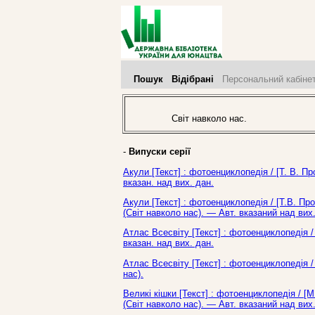
Пошук
Відібрані
Персональний кабіне
Світ навколо нас.
-
Випуски серії
Акули [Текст] : фотоенциклопедія / [Т. В. П
вказан. над вих. дан.
Акули [Текст] : фотоенциклопедія / [Т.В. Про
(Світ навколо нас). — Авт. вказаний над вих.
Атлас Всесвіту [Текст] : фотоенциклопедія / 
вказан. над вих. дан.
Атлас Всесвіту [Текст] : фотоенциклопедія / 
нас).
Великі кішки [Текст] : фотоенциклопедія / [М.
(Світ навколо нас). — Авт. вказаний над вих.