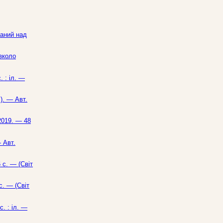
заний над
авколо
. : іл. —
). — Авт.
 2019. — 48
 Авт.
 с. — (Світ
с. — (Світ
. : іл. —