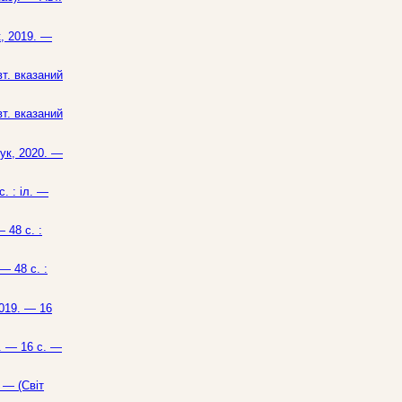
к, 2019. —
вт. вказаний
вт. вказаний
Бук, 2020. —
. : іл. —
 48 с. :
— 48 с. :
2019. — 16
0. — 16 с. —
 — (Світ