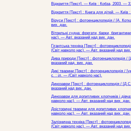
Відкриття [Текст]. — Київ : Кобза, 2003. — 3
Відкриття [Текст] : Книга для дітей. — Київ 
Віруси [Текст] : фотоенциклопедія / [А. Котк
вих. дан.
Вітрильні судна: фрегати, барки, бригантини 
нас). — Авт. вказаний над вих. дан.
Гігантська техніка [Текст] : фотоенциклопеді
(Світ навколо нас). — Авт. вказаний над вих.
Дива природи [Текст] : фотоенциклопедія / [
вказаний над. вих. дан.
Дикі тварини [Текст] : фотоенциклопедія / [у
с. : іл. — (Світ навколо нас).
Динозаври [Текст] : фотоенциклопедія / [Д.С
вказаний над вих. дан.
Динозаври для допитливих хлопчиків і дівчато
навколо нас). — Авт. вказаний над вих. дан.
Доісторичні тварини для допитливих хлопчиків
навколо нас). — Авт. вказаний над вих. дан.
Залізнична техніка [Текст] : фотоенциклопед
(Світ навколо нас). — Авт. вказаний над вих.