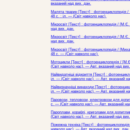
вказаний над вих. дан.
Малята тварин [Текст] : фотоенциклопедія / [
48 с. : іл. — (Світ навколо нас).
Мікросвіт [Текст] : фотоенциклопедія / [М.Є
над вих. дан.
Мікросвіт [Текст] : фотоенциклопедія / [М.Є
над вих. дан.
Мікросвіт [Текст] : фотоенциклопедія / [Миха
48 с. — (Світ навколо нас).
Мотоцикли [Текст] : фотоенциклопедія / [М.Є.
(Світ навколо нас). — Авт. вказаний над вих.
Найвидатніші відкриття [Текст] : фотоенцикл
іл. — (Світ навколо нас). — Авт. вказаний на
Найвизначніші винаходи [Текст] : фотоенцикл
іл. — (Світ навколо нас). — Авт. вказаний на
Паровози, тепловози, електровози для допитл
с. — (Світ навколо нас). — Авт. вказаний на
Пароплави, кораблі, криголами для допитливи
(Світ навколо нас). — Авт. вказаний над вих.
Пожежна техніка [Текст] : фотоенциклопедія 
навколо нас). — Авт. вказаний над вих. дан.