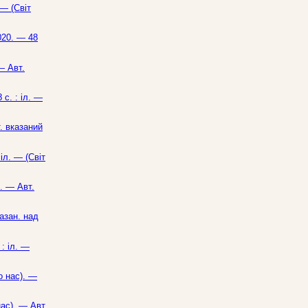
 — (Світ
020. — 48
— Авт.
 с. : іл. —
. вказаний
іл. — (Світ
). — Авт.
казан. над
: іл. —
о нас). —
нас). — Авт.