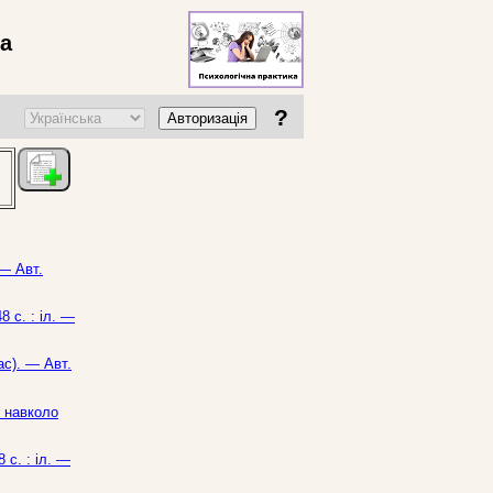
ва
?
Авторизація
 — Авт.
8 с. : іл. —
ас). — Авт.
т навколо
 с. : іл. —