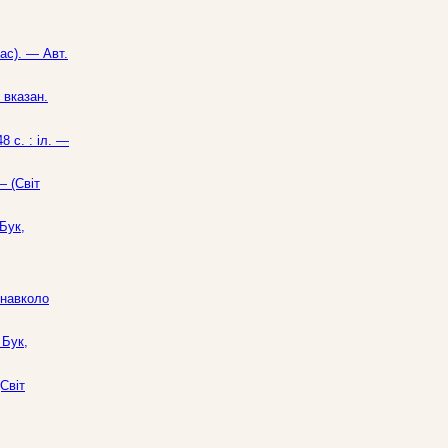
нас). — Авт.
 вказан.
8 с. : іл. —
— (Світ
Бук,
 навколо
 Бук,
Світ