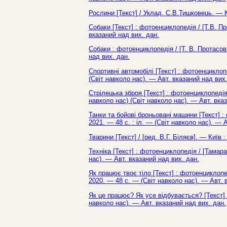
Рослини [Текст] / Уклад. С.В.Тишковець. — К
Собаки [Текст] : фотоенциклопедія / [Т.В. Пр
вказаний над вих. дан.
Собаки : фотоенциклопедія / [Т. В. Протасов
над вих. дан.
Спортивні автомобілі [Текст] : фотоенциклоп
(Світ навколо нас). — Авт. вказаний над вих.
Стрілецька зброя [Текст] : фотоенциклопедія 
навколо нас) (Світ навколо нас). — Авт. вказ
Танки та бойові броньовані машини [Текст] :
2021. — 48 с. : іл. — (Світ навколо нас). — 
Тварини [Текст] / [ред. В.Г. Біляєв]. — Київ 
Техніка [Текст] : фотоенциклопедія / [Тамар
нас). — Авт. вказаний над вих. дан.
Як працює твоє тіло [Текст] : фотоенциклопед
2020. — 48 с. — (Світ навколо нас). — Авт. 
Як це працює? Як усе відбувається? [Текст] 
навколо нас). — Авт. вказаний над вих. дан.