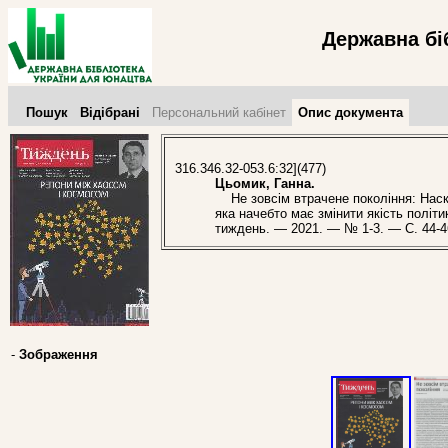
Державна бі
Пошук
Відібрані
Персональний кабінет
Опис документа
316.346.32-053.6:32](477)
Цьомик, Ганна.
Не зовсім втрачене покоління: Наск
яка начебто має змінити якість політи
тиждень. — 2021. — № 1-3. — С. 44-4
-
Зображення