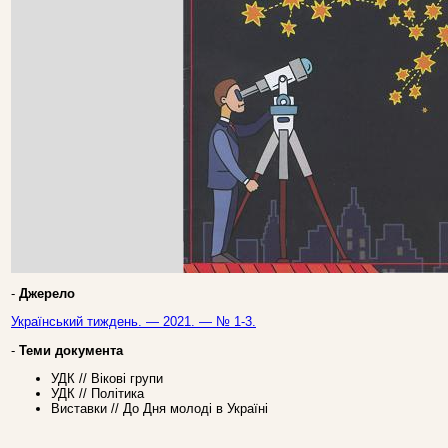
-
Джерело
Український тиждень. — 2021. — № 1-3.
-
Теми документа
УДК // Вікові групи
УДК // Політика
Виставки // До Дня молоді в Україні