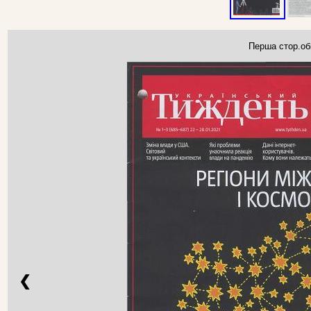
Перша стор.об
❮