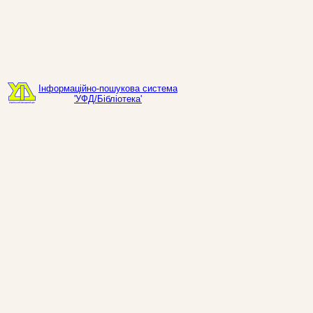
Інформаційно-пошукова система
'УФД/Бібліотека'