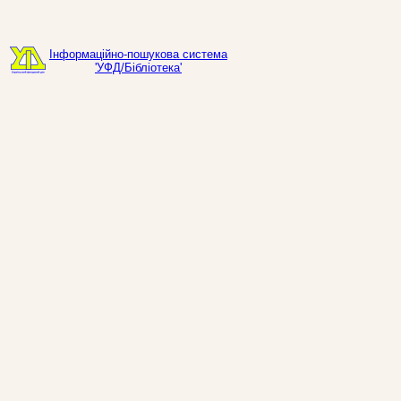
Інформаційно-пошукова система
'УФД/Бібліотека'