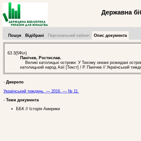
Державна бі
Пошук
Відібрані
Персональний кабінет
Опис документа
63.3(5Філ)
Панічев, Ростислав.
Великі католицькі острови: У Тихому океані розкидані остро
католицький народ Азії [Текст] / Р. Панічев // Український ти
-
Джерело
Український тиждень. — 2016. — № 11.
-
Теми документа
ББК // Історія Америки