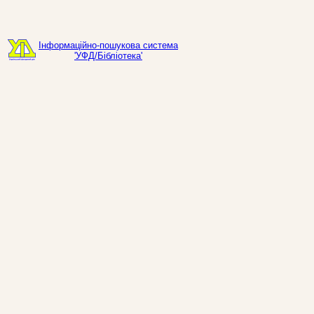
Інформаційно-пошукова система
'УФД/Бібліотека'