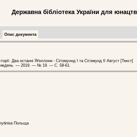
Державна бібліотека України для юнацт
т
Опис документа
орії: Два останні Яґеллони - Сігізмуннд І та Сігізмунд ІІ Август [Текст]
тиждень. — 2019. — № 19. — С. 58-61.
спубліка Польща