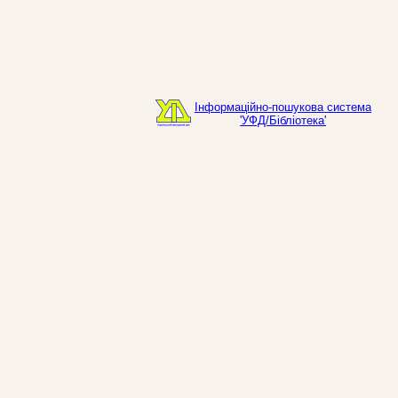
Інформаційно-пошукова система
'УФД/Бібліотека'