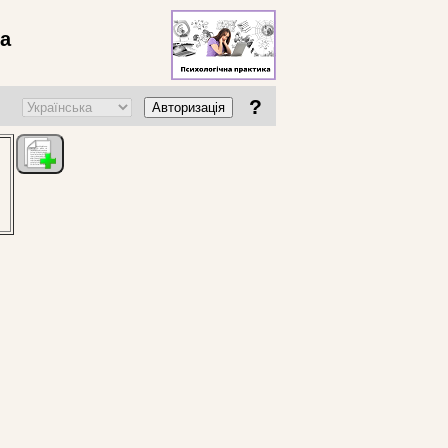
ва
?
Авторизація