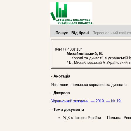
Пошук
Відібрані
Персональний кабіне
94(477:438)"15"
Михайловський, В.
Королі та династії в українській іст
/ В. Михайловський // Український 
-
Анотація
Яґеллони - польська королівська династія
-
Джерело
Український тиждень. — 2019. — № 19.
-
Теми документа
УДК // Історія України — Польща. Ре