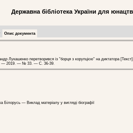
Державна бібліотека України для юнацт
т
Опис документа
р Лукашенко перетворився із "борця з корупцією" на диктатора [Текст]
. — 2019. — № 33. — С. 36-39.
ка Білорусь — Виклад матеріалу у вигляді біографії