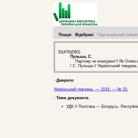
Пошук
Відібрані
Персональний кабіне
32(476)(092)
Пульша, С.
Партнер чи конкурент? Як Олександ
/ С. Пульша // Український тиждень
-
Джерело
Український тиждень. — 2019. — № 33.
-
Теми документа
УДК // Політика — Білорусь. Республі