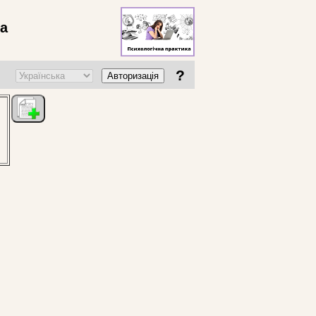
ва
?
Авторизація