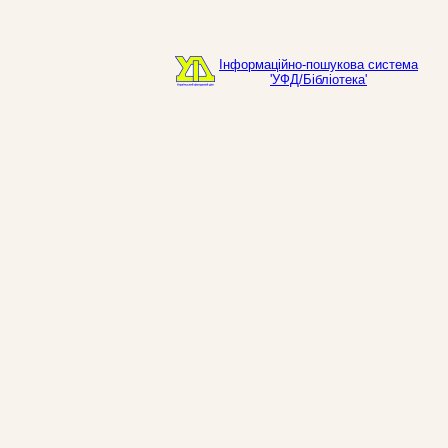
Інформаційно-пошукова система
'УФД/Бібліотека'