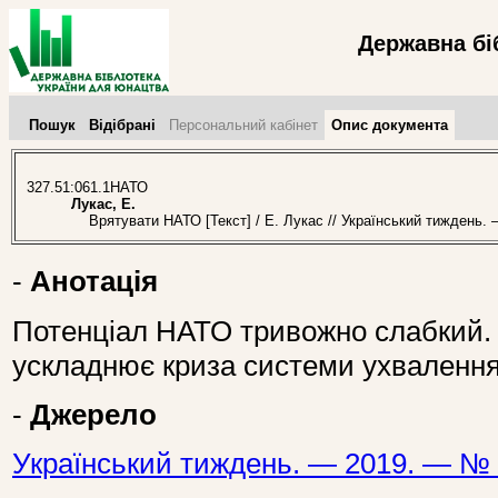
Державна бі
Пошук
Відібрані
Персональний кабінет
Опис документа
327.51:061.1НАТО
Лукас, Е.
Врятувати НАТО [Текст] / Е. Лукас // Український тиждень. 
-
Анотація
Потенціал НАТО тривожно слабкий. 
ускладнює криза системи ухваленн
-
Джерело
Український тиждень. — 2019. — № 