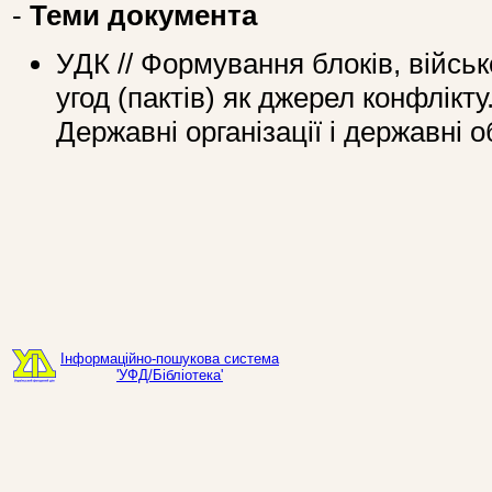
-
Теми документа
УДК // Формування блоків, війсь
угод (пактів) як джерел конфлікт
Державні організації і державні 
Інформаційно-пошукова система
'УФД/Бібліотека'