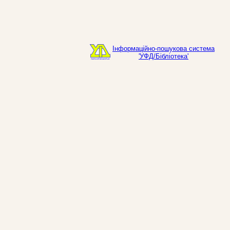
Інформаційно-пошукова система
'УФД/Бібліотека'