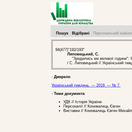
Пошук
Відібрані
Персональний кабіне
94(477)"192/193"
Липовецький, С.
"Зродились ми великої години": Я
/ С. Липовецький // Український ти
-
Джерело
Український тиждень. — 2019. — № 7.
-
Теми документа
УДК // Історія України
Персоналії // Коновалець Євген
Виставки // Коновалець Євген Михай