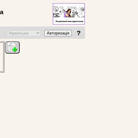
ва
?
Авторизація