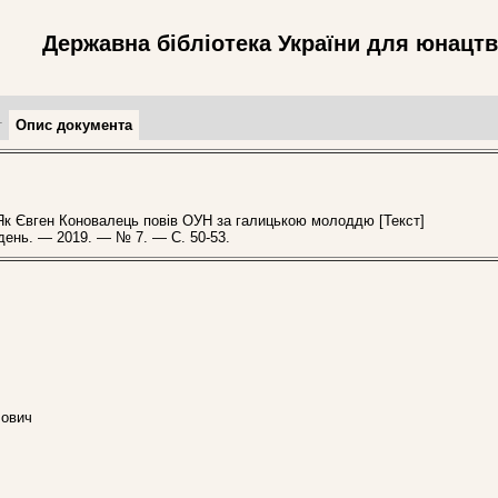
Державна бібліотека України для юнацт
т
Опис документа
к Євген Коновалець повів ОУН за галицькою молоддю [Текст]
ждень. — 2019. — № 7. — С. 50-53.
лович