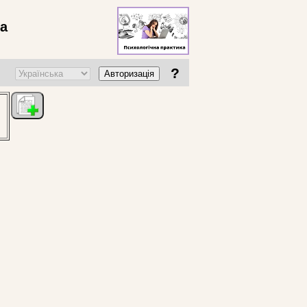
ва
?
Авторизація