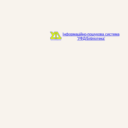
Інформаційно-пошукова система
'УФД/Бібліотека'