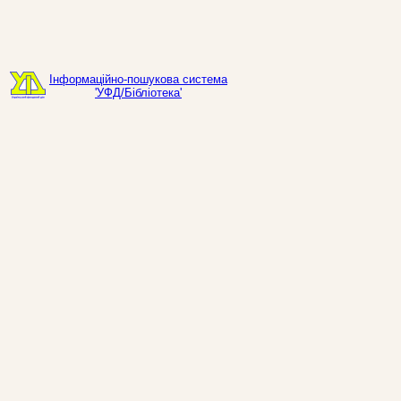
Інформаційно-пошукова система
'УФД/Бібліотека'