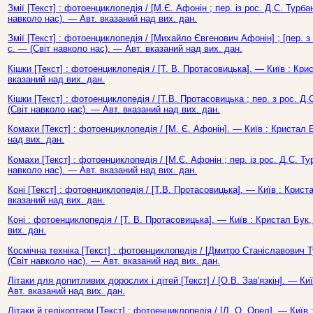
Змії [Текст] : фотоенциклопедія / [М.Є. Афонін ; пер. із рос. Д.С. Турбан
навколо нас). — Авт. вказаний над вих. дан.
Змії [Текст] : фотоенциклопедія / [Михайло Євгенович Афонін] ; [пер. з
с. — (Світ навколо нас). — Авт. вказаний над вих. дан.
Кішки [Текст] : фотоенциклопедія / [Т. В. Протасовицька]. — Київ : Кри
вказаний над вих. дан.
Кішки [Текст] : фотоенциклопедія / [Т.В. Протасовицька ; пер. з рос. Д.
(Світ навколо нас). — Авт. вказаний над вих. дан.
Комахи [Текст] : фотоенциклопедія / [М. Є. Афонін]. — Київ : Кристал 
над вих. дан.
Комахи [Текст] : фотоенциклопедія / [М.Є. Афонін ; пер. із рос. Д.С. Тур
навколо нас). — Авт. вказаний над вих. дан.
Коні [Текст] : фотоенциклопедія / [Т.В. Протасовицька]. — Київ : Криста
вказаний над вих. дан.
Коні : фотоенциклопедія / [Т. В. Протасовицька]. — Київ : Кристал Бук,
вих. дан.
Космічна техніка [Текст] : фотоенциклопедія / [Дмитро Станіславович Ту
(Світ навколо нас). — Авт. вказаний над вих. дан.
Літаки для допитливих дорослих і дітей [Текст] / [О.В. Зав'язкін]. — Ки
Авт. вказаний над вих. дан.
Літаки й гелікоптери [Текст] : фотоенциклопедія / [Л. О. Орел]. — Київ