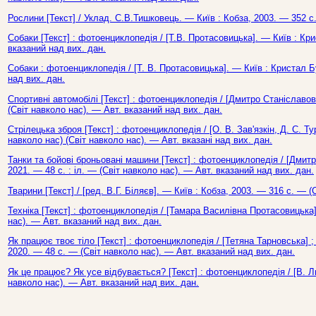
Рослини [Текст] / Уклад. С.В.Тишковець. — Київ : Кобза, 2003. — 352 с.
Собаки [Текст] : фотоенциклопедія / [Т.В. Протасовицька]. — Київ : Кри
вказаний над вих. дан.
Собаки : фотоенциклопедія / [Т. В. Протасовицька]. — Київ : Кристал Б
над вих. дан.
Спортивні автомобілі [Текст] : фотоенциклопедія / [Дмитро Станіславови
(Світ навколо нас). — Авт. вказаний над вих. дан.
Стрілецька зброя [Текст] : фотоенциклопедія / [О. В. Зав'язкін, Д. С. Т
навколо нас) (Світ навколо нас). — Авт. вказані над вих. дан.
Танки та бойові броньовані машини [Текст] : фотоенциклопедія / [Дмитр
2021. — 48 с. : іл. — (Світ навколо нас). — Авт. вказаний над вих. дан.
Тварини [Текст] / [ред. В.Г. Біляєв]. — Київ : Кобза, 2003. — 316 с. — (
Техніка [Текст] : фотоенциклопедія / [Тамара Василівна Протасовицька]
нас). — Авт. вказаний над вих. дан.
Як працює твоє тіло [Текст] : фотоенциклопедія / [Тетяна Тарновська] ; 
2020. — 48 с. — (Світ навколо нас). — Авт. вказаний над вих. дан.
Як це працює? Як усе відбувається? [Текст] : фотоенциклопедія / [В. Л
навколо нас). — Авт. вказаний над вих. дан.