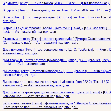
Відкриття [Текст]. — Київ : Кобза, 2003. — 317с. — (Світ навколо нас).
Відкриття [Текст] : Книга для дітей. — Київ : Кобза, 2002. — 317 с. — (
Віруси [Текст] : фотоенциклопедія / [А. Котка]. — Київ : Кристал Бук, 
вих. дан.
Вітрильні судна: фрегати, барки, бригантини [Текст] / [О.В. Зав'язкін].
нас). — Авт. вказаний над вих. дан.
Гігантська техніка [Текст] : фотоенциклопедія / [Дмитро Станіславович 
(Світ навколо нас). — Авт. вказаний над вих. дан.
Дива природи [Текст] : фотоенциклопедія / [Д. С. Турбаніст]. — Київ : 
вказаний над. вих. дан.
Дикі тварини [Текст] : фотоенциклопедія / [уклад. Д.С. Турбаніст ; пер.
с. : іл. — (Світ навколо нас).
Динозаври [Текст] : фотоенциклопедія / [Д.С. Турбаніст]. — Київ : Крис
вказаний над вих. дан.
Динозаври для допитливих хлопчиків і дівчаток (код 922-2) [Текст] / [О.
навколо нас). — Авт. вказаний над вих. дан.
Доісторичні тварини для допитливих хлопчиків і дівчаток [Текст] / [О. В
навколо нас). — Авт. вказаний над вих. дан.
Залізнична техніка [Текст] : фотоенциклопедія / [Дмитро Станіславович 
(Світ навколо нас). — Авт. вказаний над вих. дан.