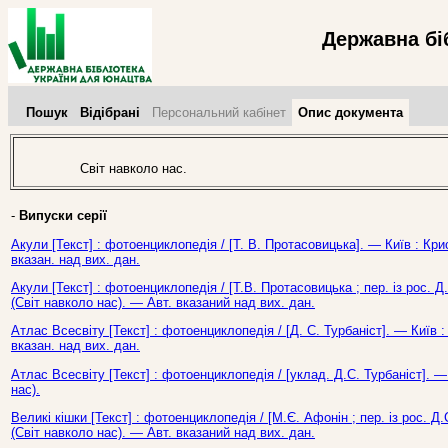
Державна бі
Пошук
Відібрані
Персональний кабінет
Опис документа
Світ навколо нас.
-
Випуски серії
Акули [Текст] : фотоенциклопедія / [Т. В. Протасовицька]. — Київ : Кри
вказан. над вих. дан.
Акули [Текст] : фотоенциклопедія / [Т.В. Протасовицька ; пер. із рос. Д.
(Світ навколо нас). — Авт. вказаний над вих. дан.
Атлас Всесвіту [Текст] : фотоенциклопедія / [Д. С. Турбаніст]. — Київ 
вказан. над вих. дан.
Атлас Всесвіту [Текст] : фотоенциклопедія / [уклад. Д.С. Турбаніст]. — 
нас).
Великі кішки [Текст] : фотоенциклопедія / [М.Є. Афонін ; пер. із рос. Д.
(Світ навколо нас). — Авт. вказаний над вих. дан.