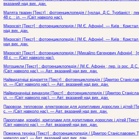
вказаний над вих. дан.
Малята тварин [Текст] : фотоенциклопедія / [уклад. Д.С. Турбаніст ; пер
48 с. : іл. — (Світ навколо нас).
Мікросвіт [Текст] : фотоенциклопедія / [М.Є. Афонін]. — Київ : Кристал
над вих. дан.
Мікросвіт [Текст] : фотоенциклопедія / [М.Є. Афонін]. — Київ : Кристал
над вих. дан.
Мікросвіт [Текст] : фотоенциклопедія / [Михайло Євгенович Афонін] ; [п
48 с. — (Світ навколо нас).
Мотоцикли [Текст] : фотоенциклопедія / [М.Є. Афонін ; пер. із рос. Д.С.
(Світ навколо нас). — Авт. вказаний над вих. дан.
Найвидатніші відкриття [Текст] : фотоенциклопедія / [Дмитро Станіслав
іл. — (Світ навколо нас). — Авт. вказаний над вих. дан.
Найвизначніші винаходи [Текст] : фотоенциклопедія / [Дмитро Станіслав
іл. — (Світ навколо нас). — Авт. вказаний над вих. дан.
Паровози, тепловози, електровози для допитливих дорослих і дітей [Текс
с. — (Світ навколо нас). — Авт. вказаний над вих. дан.
Пароплави, кораблі, криголами для допитливих дорослих і дітей [Текст] 
(Світ навколо нас). — Авт. вказаний над вих. дан.
Пожежна техніка [Текст] : фотоенциклопедія / [Дмитро Станіславович Ту
навколо нас). — Авт. вказаний над вих. дан.