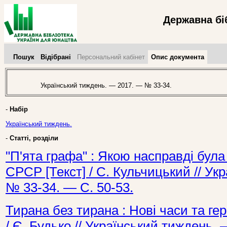
Державна бі
Пошук
Відібрані
Персональний кабінет
Опис документа
Український тиждень. — 2017. — № 33-34.
-
Набір
Український тиждень.
-
Статті, розділи
"П'ята графа" : Якою насправді була
СРСР [Текст] / С. Кульчицький // У
№ 33-34. — С. 50-53.
Тирана без тирана : Нові часи та геро
/ Є. Будько // Український тиждень.