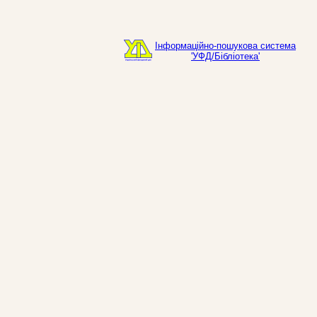
Інформаційно-пошукова система
'УФД/Бібліотека'