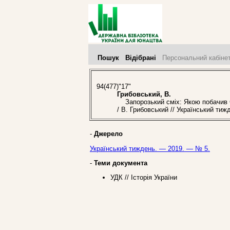
Пошук
Відібрані
Персональний кабіне
94(477)"17"
Грибовський, В.
Запорозький сміх: Якою побачив Сі
/ В. Грибовський // Український ти
-
Джерело
Український тиждень. — 2019. — № 5.
-
Теми документа
УДК // Історія України