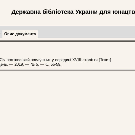
Державна бібліотека України для юнацт
т
Опис документа
ч полтавський послушник у середині ХVІІІ століття [Текст]
ждень. — 2019. — № 5. — С. 56-59.