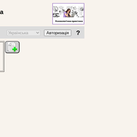
ва
?
Авторизація