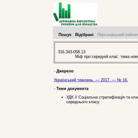
Пошук
Відібрані
Персональний кабіне
316.343-058.13
Міф про середній клас: тема номер
-
Джерело
Український тиждень. — 2017. — № 16.
-
Теми документа
УДК // Соціальна стратифікація та кл
середнього класу