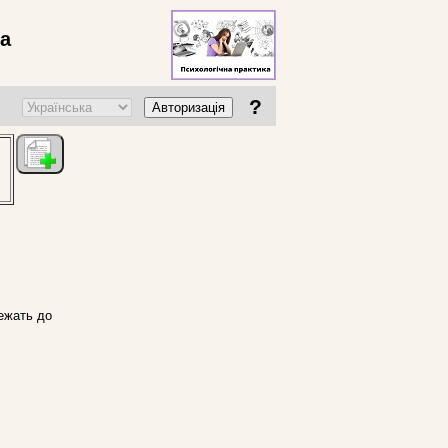
ва
?
Авторизація
лежать до