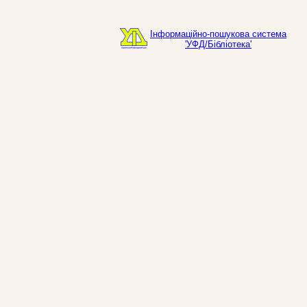
Інформаційно-пошукова система
'УФД/Бібліотека'