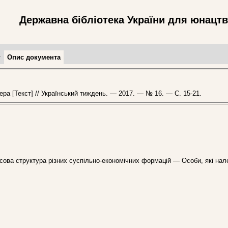
Державна бібліотека України для юнацт
т
Опис документа
а [Текст] // Український тиждень. — 2017. — № 16. — С. 15-21.
асова структура різних суспільно-економічних формацій — Особи, які на